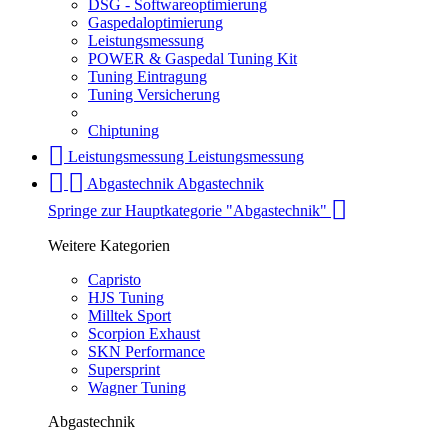
DSG - Softwareoptimierung
Gaspedaloptimierung
Leistungsmessung
POWER & Gaspedal Tuning Kit
Tuning Eintragung
Tuning Versicherung
Chiptuning
Leistungsmessung
Leistungsmessung
Abgastechnik
Abgastechnik
Springe zur Hauptkategorie "Abgastechnik"
Weitere Kategorien
Capristo
HJS Tuning
Milltek Sport
Scorpion Exhaust
SKN Performance
Supersprint
Wagner Tuning
Abgastechnik