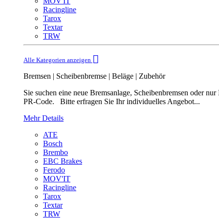
MOV'IT
Racingline
Tarox
Textar
TRW
Alle Kategorien anzeigen
Bremsen | Scheibenbremse | Beläge | Zubehör
Sie suchen eine neue Bremsanlage, Scheibenbremsen oder nur B
PR-Code. Bitte erfragen Sie Ihr individuelles Angebot...
Mehr Details
ATE
Bosch
Brembo
EBC Brakes
Ferodo
MOV'IT
Racingline
Tarox
Textar
TRW