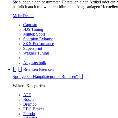
Sie suchen einen bestimmten Hersteller, einen Artikel oder ei
natürlich auch mit weiteren führenden Abgasanlagen Herstellern
Mehr Details
Capristo
HJS Tuning
Milltek Sport
Scorpion Exhaust
SKN Performance
Supersprint
Wagner Tuning
Abgastechnik
Bremsen
Bremsen
Springe zur Hauptkategorie "Bremsen"
Weitere Kategorien
ATE
Bosch
Brembo
EBC Brakes
Ferodo