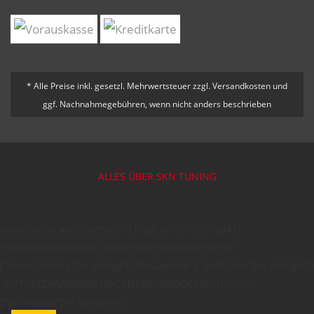
* Alle Preise inkl. gesetzl. Mehrwertsteuer zzgl. Versandkosten und
ggf. Nachnahmegebühren, wenn nicht anders beschrieben
ALLES ÜBER SKN TUNING
object(xt_recaptcha)#58 (7) { ["api_url"]=> string(47)
"https://www.google.com/recaptcha/api/siteverify"
["showCaptcha"]=> string(9) "ReCaptcha" ["publickey"]=> string(40)
"6Lf7UL4ZAAAAAFWA1RX76NKA9uUNaOEK4uyHVnhY"
["privatekey"]=> string(40)