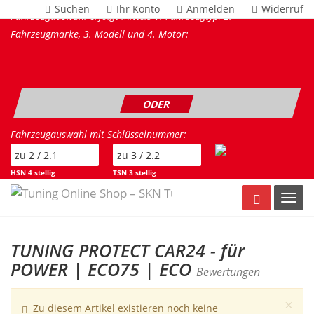
Suchen
Ihr Konto
Anmelden
Widerruf
Fahrzeugauswahl erfolgt mittels 1. Fahrzeugtyp, 2.
Fahrzeugmarke, 3. Modell und 4. Motor:
ODER
Fahrzeugauswahl mit Schlüsselnummer:
HSN 4 stellig
TSN 3 stellig
Warenkorb
Toggl
TUNING PROTECT CAR24 - für
POWER | ECO75 | ECO
Bewertungen
Cl
×
Zu diesem Artikel existieren noch keine