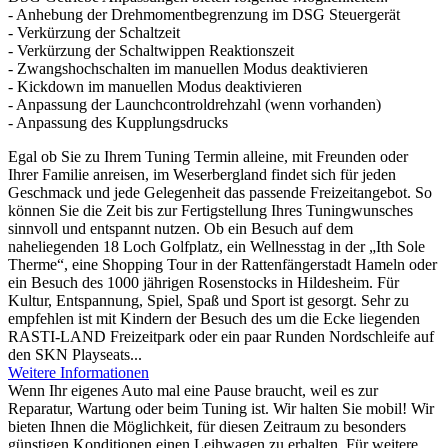
- Anhebung der Drehmomentbegrenzung im DSG Steuergerät
- Verkürzung der Schaltzeit
- Verkürzung der Schaltwippen Reaktionszeit
- Zwangshochschalten im manuellen Modus deaktivieren
- Kickdown im manuellen Modus deaktivieren
- Anpassung der Launchcontroldrehzahl (wenn vorhanden)
- Anpassung des Kupplungsdrucks
Egal ob Sie zu Ihrem Tuning Termin alleine, mit Freunden oder
Ihrer Familie anreisen, im Weserbergland findet sich für jeden
Geschmack und jede Gelegenheit das passende Freizeitangebot. So
können Sie die Zeit bis zur Fertigstellung Ihres Tuningwunsches
sinnvoll und entspannt nutzen. Ob ein Besuch auf dem
naheliegenden 18 Loch Golfplatz, ein Wellnesstag in der „Ith Sole
Therme“, eine Shopping Tour in der Rattenfängerstadt Hameln oder
ein Besuch des 1000 jährigen Rosenstocks in Hildesheim. Für
Kultur, Entspannung, Spiel, Spaß und Sport ist gesorgt. Sehr zu
empfehlen ist mit Kindern der Besuch des um die Ecke liegenden
RASTI-LAND Freizeitpark oder ein paar Runden Nordschleife auf
den SKN Playseats...
Weitere Informationen
Wenn Ihr eigenes Auto mal eine Pause braucht, weil es zur
Reparatur, Wartung oder beim Tuning ist. Wir halten Sie mobil! Wir
bieten Ihnen die Möglichkeit, für diesen Zeitraum zu besonders
günstigen Konditionen einen Leihwagen zu erhalten. Für weitere