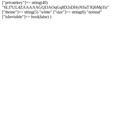
["privatekey"]=> string(40)
"6Lf7UL4ZAAAAAGQI3AOqGq8D2sDHyNSaT3Q6MpTu"
["theme"]=> string(5) "white" ["size"]=> string(6) "normal"
["isInvisible"]=> bool(false) }