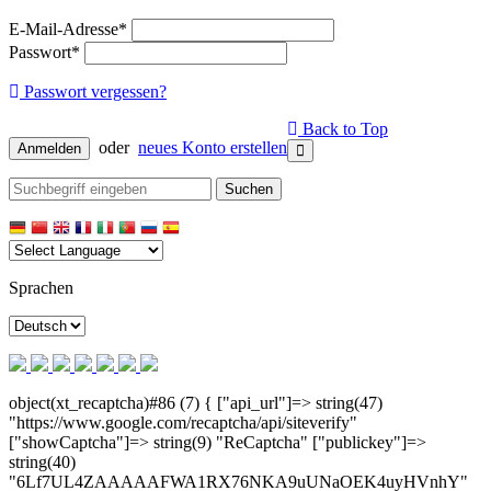
E-Mail-Adresse*
Passwort*
Passwort vergessen?
Back to Top
oder
neues Konto erstellen
Anmelden
Suchen
Sprachen
object(xt_recaptcha)#86 (7) { ["api_url"]=> string(47)
"https://www.google.com/recaptcha/api/siteverify"
["showCaptcha"]=> string(9) "ReCaptcha" ["publickey"]=>
string(40)
"6Lf7UL4ZAAAAAFWA1RX76NKA9uUNaOEK4uyHVnhY"