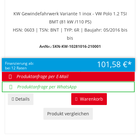
KW Gewindefahrwerk Variante 1 inox - VW Polo 1.2 TSI
BMT (81 kW /110 PS)
HSN: 0603 | TSN: BNT | TYP: 6R | Baujahr: 05/2016 bis
bis
ArtNr.: SKN-KW-10281016-210001
101,58 €
EUR 1.218,94
Finanzierung ab:
bei 12 Raten
UVP EUR 1.256,64
Sie sparen 37,70 €
Produktanfrage per E-Mail
Produktanfrage per WhatsApp
Details
Warenkorb
Produkt vergleichen