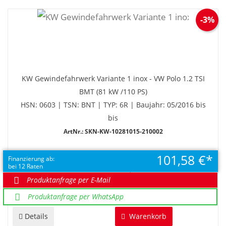
-3%
KW Gewindefahrwerk Variante 1 inox - VW Polo 1.2 TSI
BMT (81 kW /110 PS)
HSN: 0603 | TSN: BNT | TYP: 6R | Baujahr: 05/2016 bis
bis
ArtNr.: SKN-KW-10281015-210002
101,58 €
EUR 1.218,94
Finanzierung ab:
bei 12 Raten
UVP EUR 1.256,64
Sie sparen 37,70 €
Produktanfrage per E-Mail
Produktanfrage per WhatsApp
Details
Warenkorb