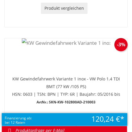
Produkt vergleichen
-3%
KW Gewindefahrwerk Variante 1 inox - VW Polo 1.4 TDI
BMT (77 kW /105 PS)
HSN: 0603 | TSN: BPN | TYP: 6R | Baujahr: 05/2016 bis
ArtNr.: SKN-KW-102800AD-210003
120,24 €
EUR 1.442,88
Finanzierung ab:
bei 12 Raten
UVP EUR 1.487,50
Sie sparen 44,63 €
Produktanfrage per E-Mail