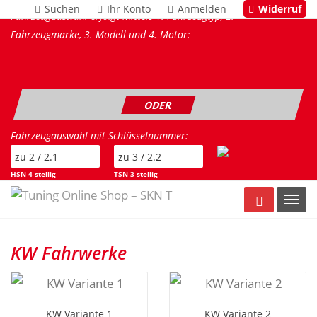
Suchen
Ihr Konto
Anmelden
Widerruf
Fahrzeugauswahl erfolgt mittels 1. Fahrzeugtyp, 2.
Fahrzeugmarke, 3. Modell und 4. Motor:
ODER
Fahrzeugauswahl mit Schlüsselnummer:
HSN 4 stellig
TSN 3 stellig
Warenkorb
Toggl
KW Fahrwerke
KW Variante 1
KW Variante 2