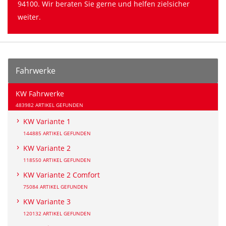
94100. Wir beraten Sie gerne und helfen zielsicher
weiter.
Fahrwerke
KW Fahrwerke
483982 ARTIKEL GEFUNDEN
KW Variante 1
144885 ARTIKEL GEFUNDEN
KW Variante 2
118550 ARTIKEL GEFUNDEN
KW Variante 2 Comfort
75084 ARTIKEL GEFUNDEN
KW Variante 3
120132 ARTIKEL GEFUNDEN