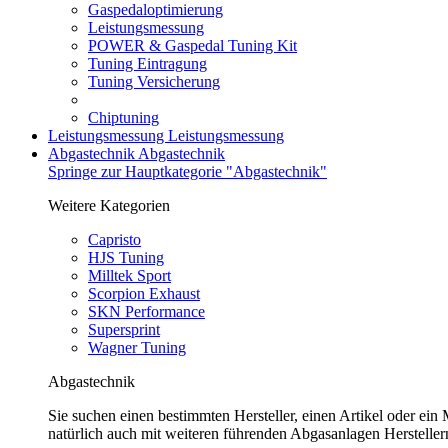
Gaspedaloptimierung
Leistungsmessung
POWER & Gaspedal Tuning Kit
Tuning Eintragung
Tuning Versicherung
Chiptuning
Leistungsmessung
Leistungsmessung
Abgastechnik
Abgastechnik
Springe zur Hauptkategorie "Abgastechnik"
Weitere Kategorien
Capristo
HJS Tuning
Milltek Sport
Scorpion Exhaust
SKN Performance
Supersprint
Wagner Tuning
Abgastechnik
Sie suchen einen bestimmten Hersteller, einen Artikel oder ei
natürlich auch mit weiteren führenden Abgasanlagen Herstellern