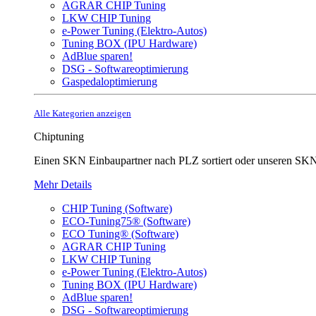
AGRAR CHIP Tuning
LKW CHIP Tuning
e-Power Tuning (Elektro-Autos)
Tuning BOX (IPU Hardware)
AdBlue sparen!
DSG - Softwareoptimierung
Gaspedaloptimierung
Alle Kategorien anzeigen
Chiptuning
Einen SKN Einbaupartner nach PLZ sortiert oder unser
Mehr Details
CHIP Tuning (Software)
ECO-Tuning75® (Software)
ECO Tuning® (Software)
AGRAR CHIP Tuning
LKW CHIP Tuning
e-Power Tuning (Elektro-Autos)
Tuning BOX (IPU Hardware)
AdBlue sparen!
DSG - Softwareoptimierung