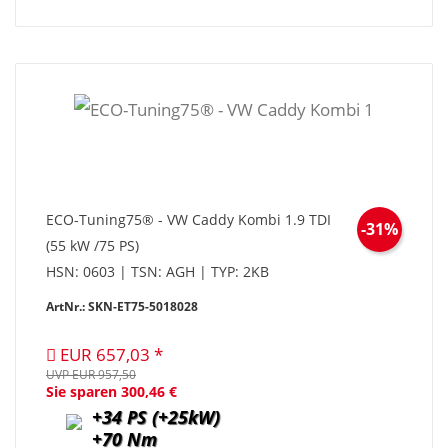
ECO-Tuning75® - VW Caddy Kombi 1.9 TDI
-31%
(55 kW /75 PS)
HSN: 0603 | TSN: AGH | TYP: 2KB
ArtNr.: SKN-ET75-5018028
EUR 657,03
UVP EUR 957,50
Sie sparen 300,46 €
+34 PS (+25kW)
+70 Nm