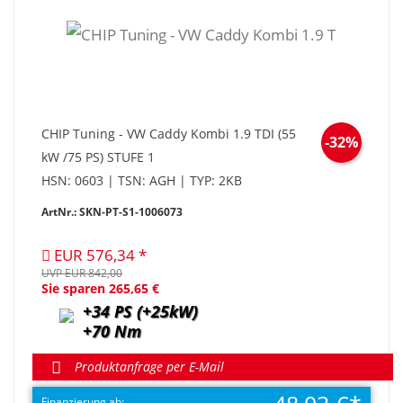
CHIP Tuning - VW Caddy Kombi 1.9 TDI (55
-32%
kW /75 PS) STUFE 1
HSN: 0603 | TSN: AGH | TYP: 2KB
ArtNr.: SKN-PT-S1-1006073
EUR 576,34
UVP EUR 842,00
Sie sparen 265,65 €
+34 PS (+25kW)
+70 Nm
Produktanfrage per E-Mail
Finanzierung ab: