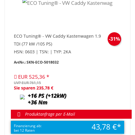
ECO Tuning® - VW Caddy Kastenwagen 1.9
-31%
TDI (77 kW /105 PS)
HSN: 0603 | TSN: | TYP: 2KA
ArtNr.: SKN-ECO-5018032
EUR 525,36
UVP EUR 761,15
Sie sparen 235,78 €
+16 PS (+12kW)
+36 Nm
Produktanfrage per E-Mail
43,78 €
Finanzierung ab:
bei 12 Raten