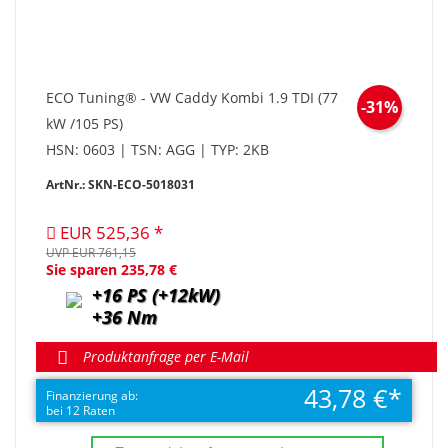
ECO Tuning® - VW Caddy Kombi 1.9 TDI (77
-31%
kW /105 PS)
HSN: 0603 | TSN: AGG | TYP: 2KB
ArtNr.: SKN-ECO-5018031
EUR 525,36
UVP EUR 761,15
Sie sparen 235,78 €
+16 PS (+12kW)
+36 Nm
Produktanfrage per E-Mail
43,78 €
Finanzierung ab:
bei 12 Raten