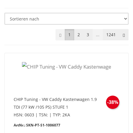
Prev
Nex
1
2
3
...
1241
CHIP Tuning - VW Caddy Kastenwagen 1.9
-38%
TDI (77 kW /105 PS) STUFE 1
HSN: 0603 | TSN: | TYP: 2KA
ArtNr.: SKN-PT-S1-1006077