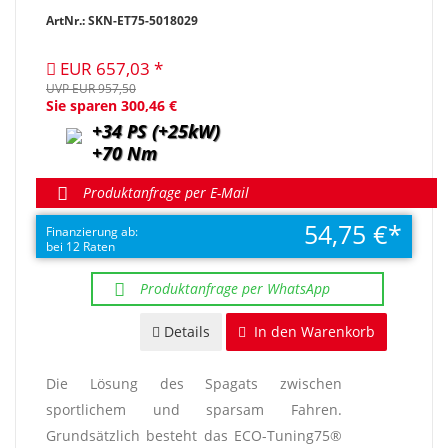
ArtNr.: SKN-ET75-5018029
EUR 657,03
UVP EUR 957,50
Sie sparen 300,46 €
+34 PS (+25kW)
+70 Nm
Produktanfrage per E-Mail
54,75 €
Finanzierung ab:
bei 12 Raten
Produktanfrage per WhatsApp
Details
In den Warenkorb
Die Lösung des Spagats zwischen
sportlichem und sparsam Fahren.
Grundsätzlich besteht das ECO-Tuning75®