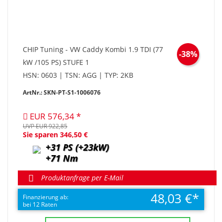
CHIP Tuning - VW Caddy Kombi 1.9 TDI (77
-38%
kW /105 PS) STUFE 1
HSN: 0603 | TSN: AGG | TYP: 2KB
ArtNr.: SKN-PT-S1-1006076
EUR 576,34
UVP EUR 922,85
Sie sparen 346,50 €
+31 PS (+23kW)
+71 Nm
Produktanfrage per E-Mail
48,03 €
Finanzierung ab:
bei 12 Raten