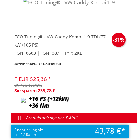
ECO Tuning® - VW Caddy Kombi 1.9 TDI (77
-31%
kW /105 PS)
HSN: 0603 | TSN: 087 | TYP: 2KB
ArtNr.: SKN-ECO-5018030
EUR 525,36
UVP EUR 761,15
Sie sparen 235,78 €
+16 PS (+12kW)
+36 Nm
Produktanfrage per E-Mail
43,78 €
Finanzierung ab:
bei 12 Raten