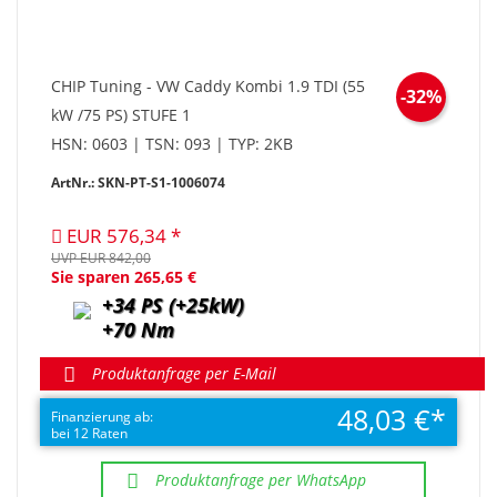
CHIP Tuning - VW Caddy Kombi 1.9 TDI (55
-32%
kW /75 PS) STUFE 1
HSN: 0603 | TSN: 093 | TYP: 2KB
ArtNr.: SKN-PT-S1-1006074
EUR 576,34
UVP EUR 842,00
Sie sparen 265,65 €
+34 PS (+25kW)
+70 Nm
Produktanfrage per E-Mail
48,03 €
Finanzierung ab:
bei 12 Raten
Produktanfrage per WhatsApp