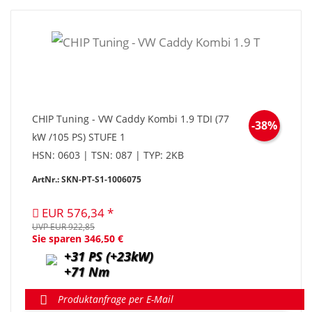
CHIP Tuning - VW Caddy Kombi 1.9 TDI (77
-38%
kW /105 PS) STUFE 1
HSN: 0603 | TSN: 087 | TYP: 2KB
ArtNr.: SKN-PT-S1-1006075
EUR 576,34
UVP EUR 922,85
Sie sparen 346,50 €
+31 PS (+23kW)
+71 Nm
Produktanfrage per E-Mail