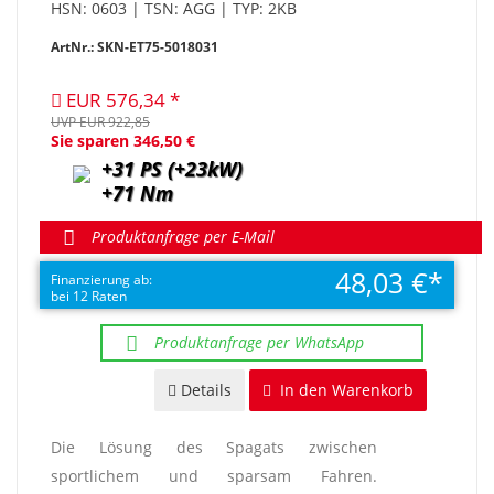
HSN: 0603 | TSN: AGG | TYP: 2KB
ArtNr.: SKN-ET75-5018031
EUR 576,34
UVP EUR 922,85
Sie sparen 346,50 €
+31 PS (+23kW)
+71 Nm
Produktanfrage per E-Mail
48,03 €
Finanzierung ab:
bei 12 Raten
Produktanfrage per WhatsApp
Details
In den Warenkorb
Die Lösung des Spagats zwischen
sportlichem und sparsam Fahren.