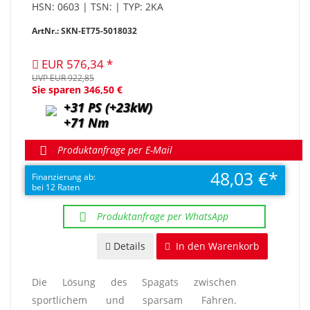
HSN: 0603 | TSN: | TYP: 2KA
ArtNr.: SKN-ET75-5018032
EUR 576,34
UVP EUR 922,85
Sie sparen 346,50 €
+31 PS (+23kW)
+71 Nm
Produktanfrage per E-Mail
48,03 €
Finanzierung ab:
bei 12 Raten
Produktanfrage per WhatsApp
Details
In den Warenkorb
Die Lösung des Spagats zwischen
sportlichem und sparsam Fahren.