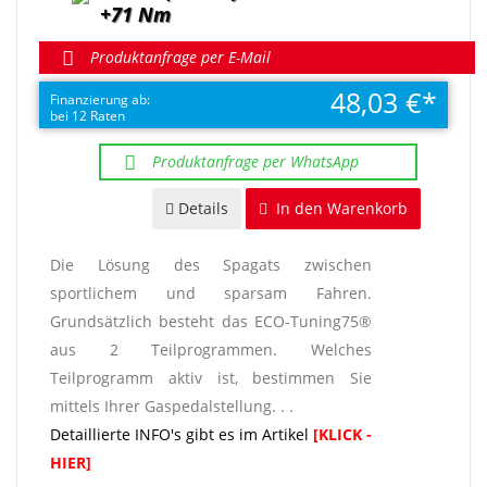
+71 Nm
Produktanfrage per E-Mail
48,03 €
Finanzierung ab:
bei 12 Raten
Produktanfrage per WhatsApp
Details
In den Warenkorb
Die Lösung des Spagats zwischen
sportlichem und sparsam Fahren.
Grundsätzlich besteht das ECO-Tuning75®
aus 2 Teilprogrammen. Welches
Teilprogramm aktiv ist, bestimmen Sie
mittels Ihrer Gaspedalstellung. . .
Detaillierte INFO's gibt es im Artikel
[KLICK -
HIER]