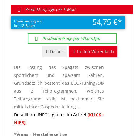
Produktanfrage per E-Mail
54,75 €
Finanzierung ab:
bei 12 Raten
Produktanfrage per WhatsApp
Details
In den Warenkorb
Die Lösung des Spagats zwischen
sportlichem und sparsam Fahren.
Grundsätzlich besteht das ECO-Tuning75®
aus 2 Teilprogrammen. Welches
Teilprogramm aktiv ist, bestimmen Sie
mittels Ihrer Gaspedalstellung. . .
Detaillierte INFO's gibt es im Artikel
[KLICK -
HIER]
*Vmax = Herstellerseitige