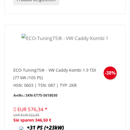
ECO-Tuning75® - VW Caddy Kombi 1.9 TDI
-38%
(77 kW /105 PS)
HSN: 0603 | TSN: 087 | TYP: 2KB
ArtNr.: SKN-ET75-5018030
EUR 576,34
UVP EUR 922,85
Sie sparen 346,50 €
+31 PS (+23kW)