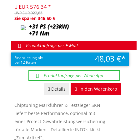
EUR 576,34
UVP EUR 922,85
Sie sparen 346,50 €
+31 PS (+23kW)
+71 Nm
Produktanfrage per E-Mail
48,03 €
Finanzierung ab:
bei 12 Raten
Produktanfrage per WhatsApp
Details
In den Warenkorb
Chiptuning Markführer & Testsieger SKN
liefert beste Performance, optional mit
einer Protect Gewährleistungsversicherung
für alle Marken - Detaillierte INFO's klickt
„Zum Artikel“...