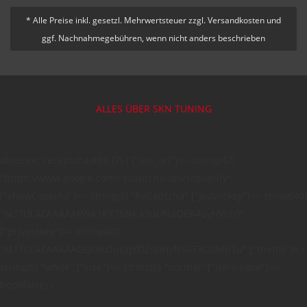
* Alle Preise inkl. gesetzl. Mehrwertsteuer zzgl. Versandkosten und
ggf. Nachnahmegebühren, wenn nicht anders beschrieben
ALLES ÜBER SKN TUNING
object(xt_recaptcha)#86 (7) { ["api_url"]=> string(47)
"https://www.google.com/recaptcha/api/siteverify"
["showCaptcha"]=> string(9) "ReCaptcha" ["publickey"]=> string(40)
"6Lf7UL4ZAAAAAFWA1RX76NKA9uUNaOEK4uyHVnhY"
["privatekey"]=> string(40)
"6Lf7UL4ZAAAAAGQI3AOqGq8D2sDHyNSaT3Q6MpTu" ["theme"]=>
string(5) "white" ["size"]=> string(6) "normal" ["isInvisible"]=>
bool(false) }