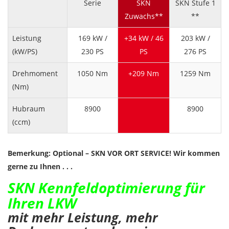
Serie
SKN
SKN Stufe 1
Zuwachs**
**
Leistung
169 kW /
+34 kW / 46
203 kW /
(kW/PS)
230 PS
PS
276 PS
Drehmoment
1050 Nm
+209 Nm
1259 Nm
(Nm)
Hubraum
8900
8900
(ccm)
Bemerkung: Optional – SKN VOR ORT SERVICE! Wir kommen
gerne zu Ihnen . . .
SKN Kennfeldoptimierung für
Ihren LKW
mit mehr Leistung, mehr