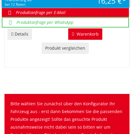
16,25 €
EUR 195,00
bei 12 Raten
UVP EUR 260,00
Sie sparen 65,00 €
Produktanfrage per E-Mail
Produktanfrage per WhatsApp
Details
Warenkorb
Produkt vergleichen
Bitte wählen Sie zunächst über den Konfigurator Ihr
Fahrzeug aus - erst dann bekommen Sie die passenden
Produkte angezeigt! Sollte das gesuchte Produkt
ausnahmsweise nicht dabei sein so bitten wir um