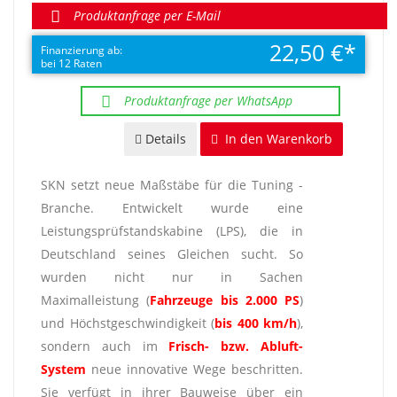
Produktanfrage per E-Mail
22,50 €
Finanzierung ab:
bei 12 Raten
Produktanfrage per WhatsApp
Details
In den Warenkorb
SKN setzt neue Maßstäbe für die Tuning -
Branche. Entwickelt wurde eine
Leistungsprüfstandskabine (LPS), die in
Deutschland seines Gleichen sucht. So
wurden nicht nur in Sachen
Maximalleistung (
Fahrzeuge bis 2.000 PS
)
und Höchstgeschwindigkeit (
bis 400 km/h
),
sondern auch im
Frisch- bzw. Abluft-
System
neue innovative Wege beschritten.
Sie verfügt in ihrer Bauweise über ein