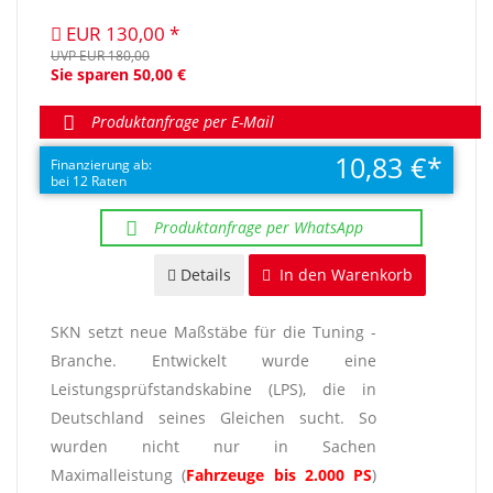
EUR 130,00
UVP EUR 180,00
Sie sparen 50,00 €
Produktanfrage per E-Mail
10,83 €
Finanzierung ab:
bei 12 Raten
Produktanfrage per WhatsApp
Details
In den Warenkorb
SKN setzt neue Maßstäbe für die Tuning -
Branche. Entwickelt wurde eine
Leistungsprüfstandskabine (LPS), die in
Deutschland seines Gleichen sucht. So
wurden nicht nur in Sachen
Maximalleistung (
Fahrzeuge bis 2.000 PS
)