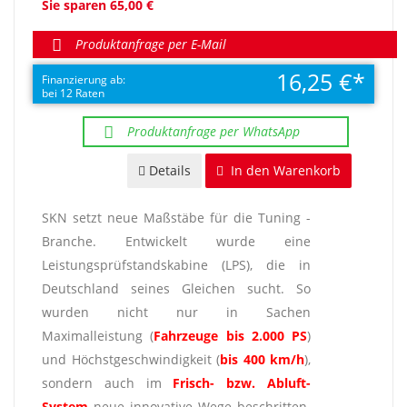
Sie sparen 65,00 €
Produktanfrage per E-Mail
16,25 €
Finanzierung ab:
bei 12 Raten
Produktanfrage per WhatsApp
Details
In den Warenkorb
SKN setzt neue Maßstäbe für die Tuning -
Branche. Entwickelt wurde eine
Leistungsprüfstandskabine (LPS), die in
Deutschland seines Gleichen sucht. So
wurden nicht nur in Sachen
Maximalleistung (
Fahrzeuge bis 2.000 PS
)
und Höchstgeschwindigkeit (
bis 400 km/h
),
sondern auch im
Frisch- bzw. Abluft-
System
neue innovative Wege beschritten.