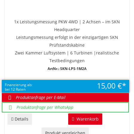
1x Leistungsmessung PKW 4WD | 2 Achsen – im SKN
Headquarter
Leistungsmessung erfolgt in der einzigartigen SKN
Prüfstandskabine
Zwei Kammer Luftsystem | 6 Turbinen |realistische
Testbedingungen
ArtNr.: SKN-LPS-1M2A
15,00 €
EUR 180,00
Finanzierung ab:
bei 12 Raten
UVP EUR 240,00
Sie sparen 60,00 €
Produktanfrage per E-Mail
Produktanfrage per WhatsApp
Details
Warenkorb
Produkt vergleichen