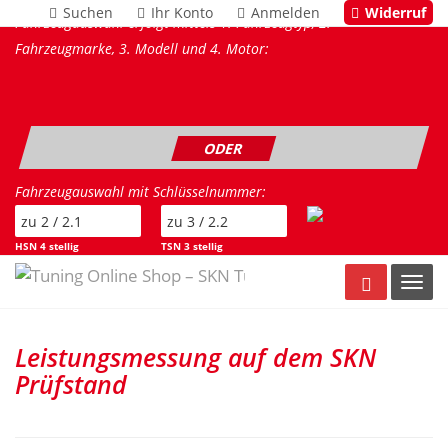
Suchen
Ihr Konto
Anmelden
Widerruf
Fahrzeugauswahl erfolgt mittels 1. Fahrzeugtyp, 2.
Fahrzeugmarke, 3. Modell und 4. Motor:
ODER
Fahrzeugauswahl mit Schlüsselnummer:
HSN 4 stellig
TSN 3 stellig
Warenkorb
Toggl
Leistungsmessung auf dem SKN
Prüfstand