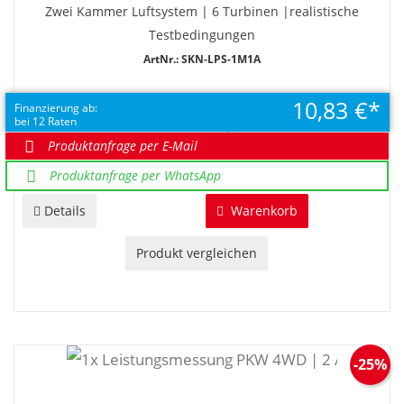
Zwei Kammer Luftsystem | 6 Turbinen |realistische
Testbedingungen
ArtNr.: SKN-LPS-1M1A
10,83 €
EUR 130,00
Finanzierung ab:
bei 12 Raten
UVP EUR 180,00
Sie sparen 50,00 €
Produktanfrage per E-Mail
Produktanfrage per WhatsApp
Details
Warenkorb
Produkt vergleichen
-25%