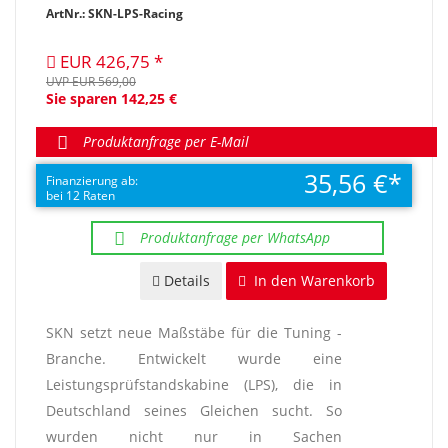
ArtNr.: SKN-LPS-Racing
EUR 426,75
UVP EUR 569,00
Sie sparen 142,25 €
Produktanfrage per E-Mail
35,56 €
Finanzierung ab:
bei 12 Raten
Produktanfrage per WhatsApp
Details
In den Warenkorb
SKN setzt neue Maßstäbe für die Tuning -
Branche. Entwickelt wurde eine
Leistungsprüfstandskabine (LPS), die in
Deutschland seines Gleichen sucht. So
wurden nicht nur in Sachen