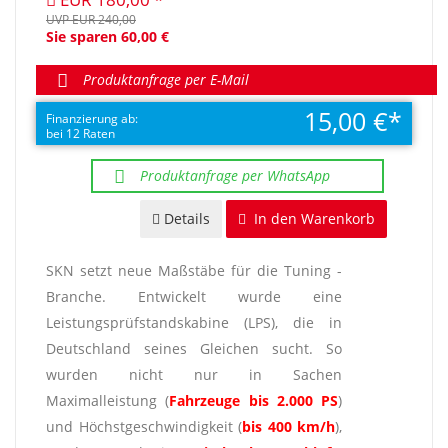
UVP EUR 240,00
Sie sparen 60,00 €
Produktanfrage per E-Mail
15,00 €
Finanzierung ab:
bei 12 Raten
Produktanfrage per WhatsApp
Details
In den Warenkorb
SKN setzt neue Maßstäbe für die Tuning -
Branche. Entwickelt wurde eine
Leistungsprüfstandskabine (LPS), die in
Deutschland seines Gleichen sucht. So
wurden nicht nur in Sachen
Maximalleistung (
Fahrzeuge bis 2.000 PS
)
und Höchstgeschwindigkeit (
bis 400 km/h
),