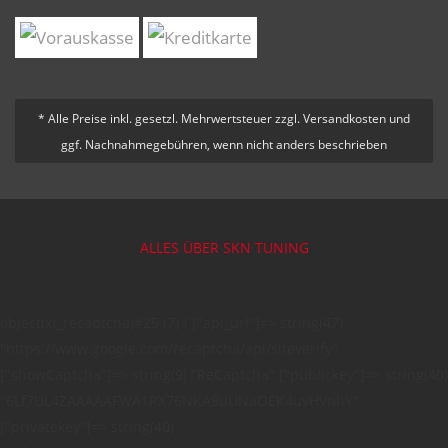
* Alle Preise inkl. gesetzl. Mehrwertsteuer zzgl. Versandkosten und
ggf. Nachnahmegebühren, wenn nicht anders beschrieben
ALLES ÜBER SKN TUNING
object(xt_recaptcha)#25 (7) { ["api_url"]=> string(47)
"https://www.google.com/recaptcha/api/siteverify"
["showCaptcha"]=> string(9) "ReCaptcha" ["publickey"]=> string(40)
"6Lf7UL4ZAAAAAFWA1RX76NKA9uUNaOEK4uyHVnhY"
["privatekey"]=> string(40)