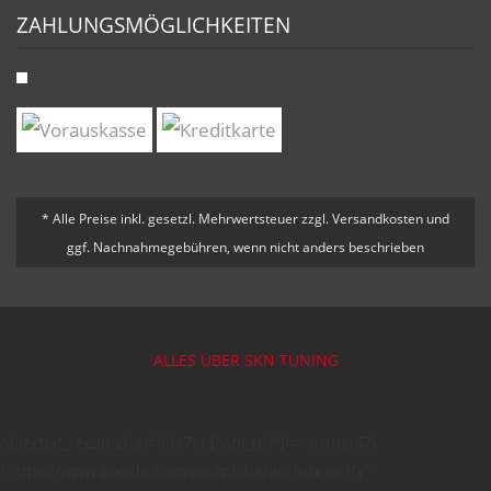
ZAHLUNGSMÖGLICHKEITEN
* Alle Preise inkl. gesetzl. Mehrwertsteuer zzgl. Versandkosten und
ggf. Nachnahmegebühren, wenn nicht anders beschrieben
ALLES ÜBER SKN TUNING
object(xt_recaptcha)#80 (7) { ["api_url"]=> string(47)
"https://www.google.com/recaptcha/api/siteverify"