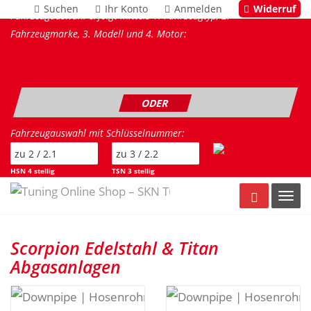
Suchen
Ihr Konto
Anmelden
Widerruf
Fahrzeugauswahl erfolgt mittels 1. Fahrzeugtyp, 2.
Fahrzeugmarke, 3. Modell und 4. Motor:
ODER
Fahrzeugauswahl mit Schlüsselnummer:
HSN 4 stellig
TSN 3 stellig
Warenkorb
Toggl
Scorpion Edelstahl & Titan
Abgasanlagen