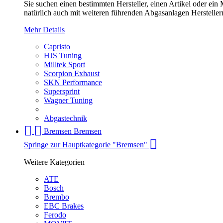
Sie suchen einen bestimmten Hersteller, einen Artikel oder ei
natürlich auch mit weiteren führenden Abgasanlagen Herstellern
Mehr Details
Capristo
HJS Tuning
Milltek Sport
Scorpion Exhaust
SKN Performance
Supersprint
Wagner Tuning
Abgastechnik
Bremsen
Bremsen
Springe zur Hauptkategorie "Bremsen"
Weitere Kategorien
ATE
Bosch
Brembo
EBC Brakes
Ferodo