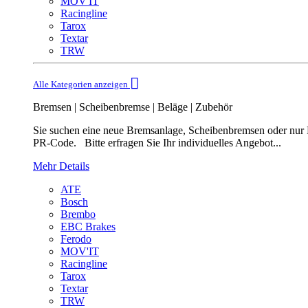
MOV'IT
Racingline
Tarox
Textar
TRW
Alle Kategorien anzeigen
Bremsen | Scheibenbremse | Beläge | Zubehör
Sie suchen eine neue Bremsanlage, Scheibenbremsen oder nur B
PR-Code. Bitte erfragen Sie Ihr individuelles Angebot...
Mehr Details
ATE
Bosch
Brembo
EBC Brakes
Ferodo
MOV'IT
Racingline
Tarox
Textar
TRW