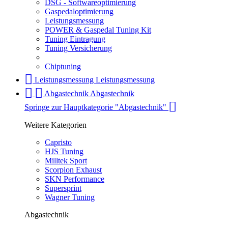
DSG - Softwareoptimierung
Gaspedaloptimierung
Leistungsmessung
POWER & Gaspedal Tuning Kit
Tuning Eintragung
Tuning Versicherung
Chiptuning
Leistungsmessung
Leistungsmessung
Abgastechnik
Abgastechnik
Springe zur Hauptkategorie "Abgastechnik"
Weitere Kategorien
Capristo
HJS Tuning
Milltek Sport
Scorpion Exhaust
SKN Performance
Supersprint
Wagner Tuning
Abgastechnik