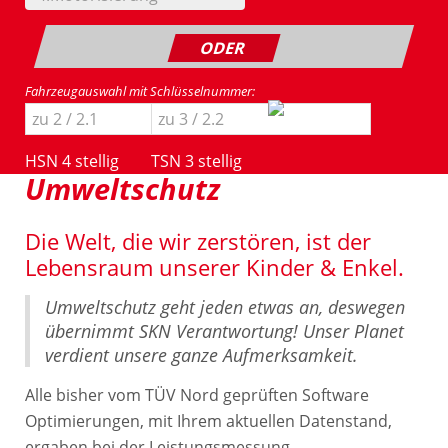
ODER
Fahrzeugauswahl mit Schlüsselnummer:
HSN 4 stellig
TSN 3 stellig
Umweltschutz
Die Welt, die wir zerstören, ist der
Lebensraum unserer Kinder & Enkel.
Umweltschutz geht jeden etwas an, deswegen
übernimmt SKN Verantwortung! Unser Planet
verdient unsere ganze Aufmerksamkeit.
Alle bisher vom TÜV Nord geprüften Software
Optimierungen, mit Ihrem aktuellen Datenstand,
ergaben bei der Leistungsmessung,