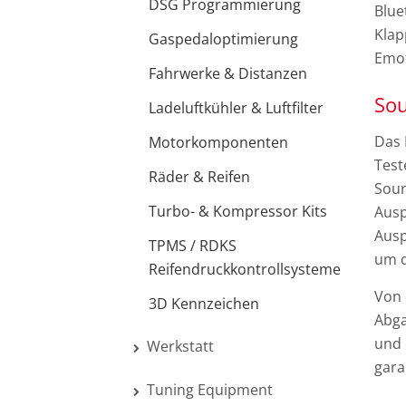
DSG Programmierung
Blue
Klap
Gaspedaloptimierung
Emot
Fahrwerke & Distanzen
So
Ladeluftkühler & Luftfilter
Das 
Motorkomponenten
Test
Räder & Reifen
Soun
Turbo- & Kompressor Kits
Ausp
Ausp
TPMS / RDKS
um d
Reifendruckkontrollsysteme
Von 
3D Kennzeichen
Abga
und 
Werkstatt
gara
Tuning Equipment