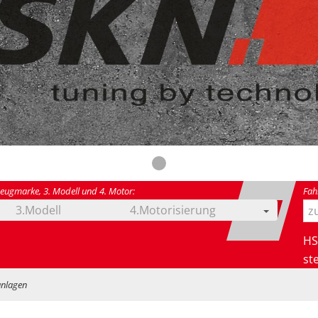
Zertifikate
zeugmarke, 3. Modell und 4. Motor:
Fah
3.Modell
4.Motorisierung
ODER
HS
ste
nlagen