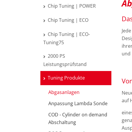
Ab
Chip Tuning | POWER
Das
Chip Tuning | ECO
Jede
Chip Tuning | ECO-
Desi
Tuning75
ihre
und 
2000 PS
Leistungsprüfstand
Tuning Produkte
Vom
Abgasanlagen
Neue
auf 
Anpassung Lambda Sonde
eine
COD - Cylinder on demand
gena
Abschaltung
Ausp