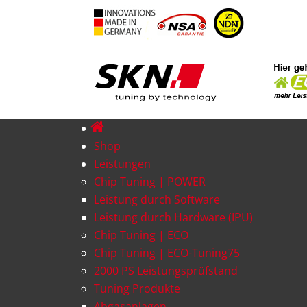
Shop
Leistungen
Chip Tuning | POWER
Leistung durch Software
Leistung durch Hardware (IPU)
Chip Tuning | ECO
Chip Tuning | ECO-Tuning75
2000 PS Leistungsprüfstand
Tuning Produkte
Abgasanlagen