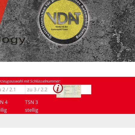
rzeugauswahl mit Schlüsselnummer:
N 4
TSN 3
llig
stellig