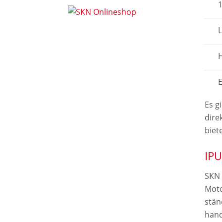
1
E
Es g
dire
biet
IPU
SKN 
Moto
stän
hand