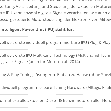
rammierbar! Sie verfügt über die neuste Prozessortechnolo
ertung, Verarbeitung und Steuerung der aktuellen Motoren
re IPU kann sowohl digitale Signale verarbeiten, wie auch a
essorgesteuerte Motorsteuerung, der Elektronik von Mitb
Intelligent Power Unit (IPU) steht für:
Weltweit erste individuell programmierbare IPU (Plug & Pla
Weltweit erste IPU Multikanal Technology (Multichanel Tech
igitaler Signale (auch für Motoren ab 2014)
Plug & Play Tuning Lösung zum Einbau zu Hause (ohne Spezi
Individuell programmierbare Tuning Hardware (Alltags, Prüf
ür nahezu alle aktuellen Diesel- & Benzinmotoren aller Hers