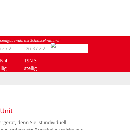
rzeugauswahl mit Schlüsselnummer:
N 4
TSN 3
llig
stellig
 Unit
gerät, denn Sie ist individuell