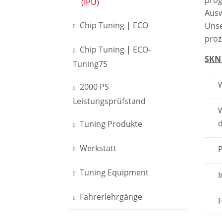
prog
(IPU)
Ausw
Chip Tuning | ECO
Unse
proz
Chip Tuning | ECO-
SKN 
Tuning75
2000 PS
Leistungsprüfstand
d
Tuning Produkte
Werkstatt
Tuning Equipment
Fahrerlehrgänge
F