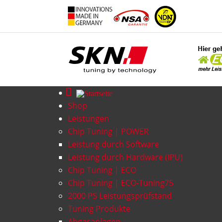
Shop
Leistungen
Chip Tuning | POWER
Leistung durch Software
Leistung durch Hardware (IPU)
Chip Tuning | ECO
Chip Tuning | ECO-Tuning75
2000 PS Leistungsprüfstand
Tuning Produkte
Abgasanlagen